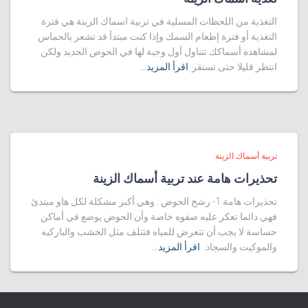
التغذية من اللحظات المسلية في تربية اسماك الزينة هي فترة
التغذية أو فترة إطعام السمك وإذا كنت مبتدأ قد تشعر بالحماس
لمشاهده أسماكك تتناول أول وجبة لها في الحوض الجديد ولكن
انتظر قليلا حتى تستقر
اقرأ المزيد…
تربية أسماك الزينة
تحذيرات هامة عند تربية أسماك الزينة
تحذيرات هامة 1- رشح الحوض : وهي أكبر مشكلة لكل هاو مبتدئ
فهي دائما تعكر عليه صفوه خاصة وأن الحوض يوضع في أماكن
حساسة لا يجب أن تتعرض للمياه فتتلف مثل الخشب والباركيه
والموكيت والسجاد.
اقرأ المزيد…