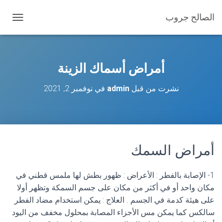
الصالح جروب
ت
ب
د
ي
ل
أمراض أسماك الزينة
ا
ل
نشرت من قبل
admin
في
نوفمبر 2, 2021
ت
ن
ق
ل
أمراض السمك
1- الإصابة بالفطر : الأعراض : ظهور بطش لها ملمس قطني في
مكان واحد أو في أكثر من مكان على جسم السمكة وتظهر أولا
على هيئة كدمة في الجسم . العلاج : يمكن استخدام مضاد الفطر
سالكس كما يمكن مس الأجزاء المصابة بمحلول مخفف من اليود