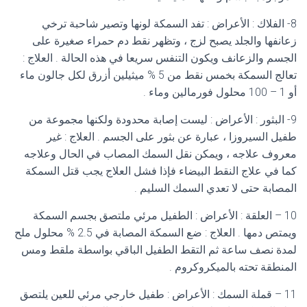
8- الفلاك : الأعراض : تفد السمكة لونها وتصير شاحبة ترخي
زعانفها والجلد يصبح لزج ، وتظهر نقط دم حمراء صغيرة على
الجسم والزعانف ويكون التنفس سريعا في هذه الحالة . العلاج :
تعالج السمكة بخمس نقط من 5 % ميثيلين أزرق لكل جالون ماء
أو 1 – 100 محلول فورمالين وماء .
9- البثور : الأعراض : ليست إصابة محدودة ولكنها مجموعة من
طفيل السيروزا ، عبارة عن بثور على الجسم . العلاج : غير
معروف علاجه ، ويمكن نقل السمك المصاب في الحال وعلاجه
كما في علاج النقط البيضاء فإذا فشل العلاج يجب قتل السمكة
المصابة حتى لا تعدي السمك السليم .
10 – العلقة : الأعراض : الطفيل مرئي ملتصق بجسم السمكة
ويمتص دمها . العلاج : ضع السمكة المصابة في 2.5 % محلول ملح
لمدة نصف ساعة ثم التقط الطفيل الباقي بواسطة ملقط ومس
المنطقة تحته بالميكروكروم .
11 – قملة السمك : الأعراض : طفيل خارجي مرئي للعين يلتصق