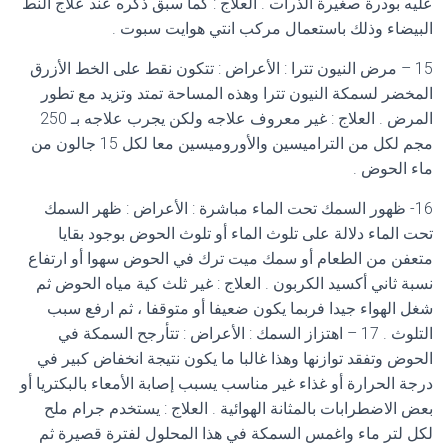
عليه بودرة صغيرة الذرات . العلاج : كما سبق ذكره عند علاج النط
البيضاء وذلك باستعمال مركب انتي هوايت سبوت .
15 – مرض النيون تترا : الأعراض : تتكون نقط على الخط الأزرق
المخضر لسمكة النيون تترا وهذه المساحة تمتد وتزيد مع تطور
المرض . العلاج : غير معروف علاجه ولكن يجرب علاجه بـ 250
مجم لكل من التراميسين والأوروميسين معا لكل 15 جالون من
ماء الحوض .
16- ظهور السمك تحت الماء مباشرة : الأعراض : ظهر السمك
تحت الماء دلالة على تلوث الماء أو تلوث الحوض بوجود بقايا
متعفن من الطعام أو سمك ميت ترك في الحوض سهوا أو ارتفاع
نسبة ثاني أكسيد الكربون . العلاج : غير ثلث كية مياه الحوض ثم
شغل الهواء جيدا فربما يكون ضعيفا أو متوقفا ، ثم ارفع سبب
التلوث . 17 – اهتزاز السمك : الأعراض : تتأرجح السمكة في
الحوض وتفقد توازنها وهذا غالبا ما يكون نتيجة انخفاض كبير في
درجة الحرارة أو غذاء غير مناسب يسبب إصابة الأمعاء بالبكتريا أو
بعض الاضطرابات بالمثانة الهوائية . العلاج : يستخدم جرام ملح
لكل لتر ماء واغمس السمكة في هذا المحلول لفترة قصيرة ثم