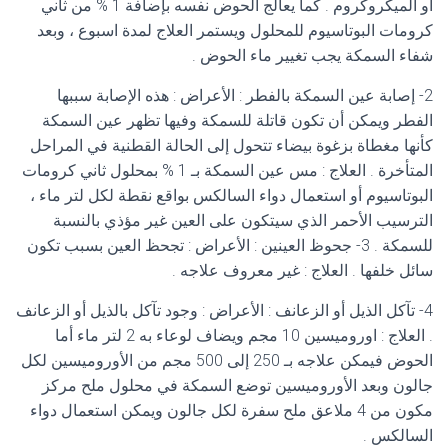
أو الميكروكروم . كما يعالج الحوض نفسه بإضافة 1 % من ثاني
كرومات البوتاسيوم للمحلول ويستمر العلاج لمدة اسبوع ، وبعد
شفاء السمكة يجب تغيير ماء الحوض .
2- إصابة عين السمكة بالفطر : الأعراض : هذه الإصابة سببها
الفطر ويمكن أن تكون قاتلة للسمكة وفيها تظهر عين السمكة
كأنها مغطاة بزغوة بيضاء تتحول إلى الحالة القطنية في المراحل
المتأخرة . العلاج : مس عين السمكة بـ 1 % بمحلول ثاني كرومات
البوتاسيوم أو استعمال دواء السالكس بواقع نقطة لكل لتر ماء ،
الترسيب الأحمر الذي سيتكون على العين غير مؤذي بالنسبة
للسمكة . 3- جحوظ العينين : الأعراض : تجحظ العين بسبب تكون
سائل خلفها . العلاج : غير معروف علاجه .
4- تآكل الذيل أو الزعانف : الأعراض : وجود تآكل بالذيل أو الزعانف
. العلاج : اوروميسين 10 مجم ويضاف لوعاء به 2 لتر ماء أما
الحوض فيمكن علاجه بـ 250 إلى 500 مجم من الأوروميسين لكل
جالون وبعد الأوروميسين توضع السمكة في محلول ملح مركز
مكون من 4 ملاعق ملح سفرة لكل جالون ويمكن استعمال دواء
السالكس .