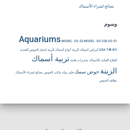
نصائح لشراء الأسماك
وسوم
Aquariums
MODEL: SG-52
MODEL: SG-320
SG-51
USA-TW-RO
أمراض أسماك الزينة
أنواع أسماك الزينة
إختيار الحوض
التغذية
تربية أسماك
العلاج
العناية بالأسماك
تحذيرات هامة
الزينة
حوض سمك
فلتر مياه
نباتات الحوض
نصائح لشراء الأسماك
نظافة الحوض