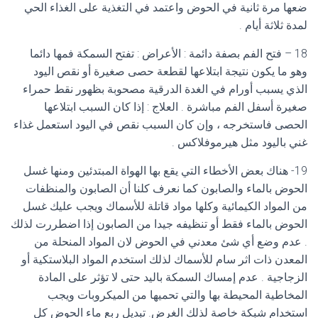
ضعها مرة ثانية في الحوض واعتمد في التغذية على الغذاء الحي
لمدة ثلاثة أيام .
18 – فتح الفم بصفة دائمة : الأعراض : تفتح السمكة فمها دائما
وهو ما يكون نتيجة ابتلاعها لقطعة حصى صغيرة أو نقص اليود
الذي يسبب أورام في الغدة الدرقية مصحوبة بظهور نقط حمراء
صغيرة أسفل الفم مباشرة . العلاج : إذا كان السبب ابتلاعها
الحصى فاستخرجه ، وإن كان السبب نقص في اليود استعمل غذاء
غني باليود مثل هيرموفلاكس .
19- هناك بعض الأخطاء التي يقع بها الهواة المبتدئين ومنها غسل
الحوض بالماء والصابون كما نعرف كلنا أن الصابون والمنظفات
من المواد الكيمائية وكلها مواد قاتلة للأسماك ويجب عليك غسل
الحوض بالماء فقط أو تنظيفه جيدا من الصابون إذا اضطررت لذلك
. عدم وضع أي شئ معدني في الحوض لان المواد المنحلة من
المعدن ذات اثر سام للأسماك لذلك استخدم المواد البلاستكية أو
الزجاجية . عدم إمساك السمكة باليد حتى لا تؤثر على المادة
المخاطية المحيطة بها والتي تحميها من الميكروبات ويجب
استخدام شبكة خاصة لذلك الغرض. تبديل ربع ماء الحوض كل