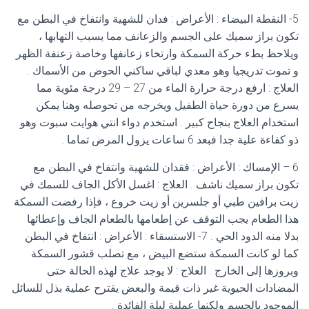
5- النقطة البيضاء : الأعراض : فدان للشهية وانتفاخ في البطن مع
تكون براز سميك على الجسم والزعانف مما يسبب التهابها ،
ويلاحظ بطء حركة السمكة وارتخاء زعانفها وخاصة زعنفة الظهر
و تموت تدريجيا وهو معدي لباقي ساكني الحوض من الأسماك .
العلاج : ارفع درجة حرارة الماء من 27 – 29 درجة مئوية مما
يسرع من دورة حياة الطفيل ويخرجه من تحوصله وهنا يمكن
استخدام العلاج بنجاح كبير . استخدم دواء انتي هوايت سبوت وهو
ذو كفاءة علية جدا فبعد 6 ساعات يزول المرض تماما .
6 – الإمساك : الأعراض : فقدان للشهية وانتفاخ في البطن مع
تكون براز سميك ناشف . العلاج : اغسل الأكل الجاف للسمك في
زيت برافين طبي أو جلسرين أو زيت خروع ، فإذا رفضت السمكة
هذا الطعام يجب التوقف عن إطعامها بالطعام الجاف وإعطائها
بدلا منه الدود الحي . 7- الاستسقاء : الأعراض : انتفاخ في البطن
كما لو كانت السمكة ستضع البيض ، مع تصلب قشور السمكة
وبروزها إلى الخارج . العلاج : لا يوجد علاج لهذه الحالة حتى
المضادات الحيوية غير ذات قيمة والبعض يقترح عملية بذل للسائل
الموجود بالجسم ولكنها عملية ليلة الفائدة .