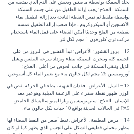
بجلد السمكة بواسطة ماصتين ويعيش على الدم الذي يمتصه من
السمكة . العلاج : يجب إزالة الطفيل من على جسم السمكة
بواسطة ملقط ثم تمس النقطة الناتجة بعد إزالة الطفيل بماء
الأكسجين أو الميكروكروم ، فإذا صعب إزالة الطفيل فمسه
بقطعة من الملح وحديثا أمكن القضاء على قمل الماء باستخدام
مركب تري كلورفون 1 مجم لكل لتر .
12 – بروز القشور : الأعراض : تبدأ القشور في البروز من على
الجسم كله وتتحرك السمكة ببطء وتزداد سرعة التنفس ويشل
الذيل وتبقى السمكة في جانب الحوض من أعلى . العلاج :
أوروميسين 25 مجم لكل جالون ماء مع تغيير الماء كل أسبوعين .
13 – السل : الأعراض : فقدان الشهية ، بطء في الحركة نقص في
الوزن ظهور نقطة صفراء على الزعنفة الذيلية وهو غير معد
للإنسان . العلاج : ستريتوميسين وبارا امينو ساليسلك الحامض
PAS في الحالات الحديثة بواقع 10 حبات لكل جالون ماء .
14 – مرض القطيفة : الأعراض : نقط أصغر من النقط البيضاء لها
مظهر مخملي قطيفي الشكل على الجسم الذي يظهر كما لو كان