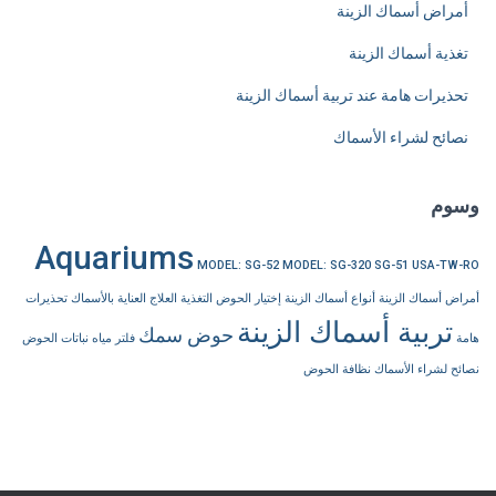
أمراض أسماك الزينة
تغذية أسماك الزينة
تحذيرات هامة عند تربية أسماك الزينة
نصائح لشراء الأسماك
وسوم
Aquariums
MODEL: SG-52
MODEL: SG-320
SG-51
USA-TW-RO
أمراض أسماك الزينة
أنواع أسماك الزينة
إختيار الحوض
التغذية
العلاج
العناية بالأسماك
تحذيرات
تربية أسماك الزينة
حوض سمك
هامة
فلتر مياه
نباتات الحوض
نصائح لشراء الأسماك
نظافة الحوض