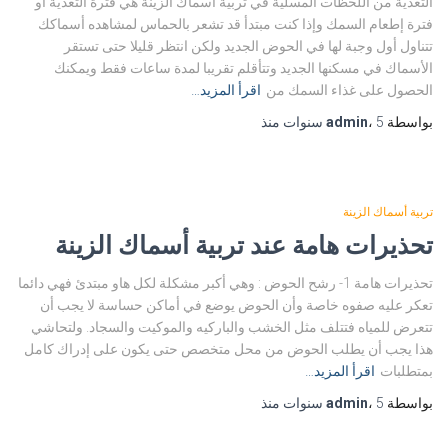
التغذية من اللحظات المسلية في تربية اسماك الزينة هي فترة التغذية أو
فترة إطعام السمك وإذا كنت مبتدأ قد تشعر بالحماس لمشاهده أسماكك
تتناول أول وجبة لها في الحوض الجديد ولكن انتظر قليلا حتى تستقر
الأسماك في مسكنها الجديد وتتأقلم تقريبا لمدة ساعات فقط ويمكنك
الحصول على غذاء السمك من
اقرأ المزيد…
بواسطة
5 سنوات
،
admin
منذ
تربية أسماك الزينة
تحذيرات هامة عند تربية أسماك الزينة
تحذيرات هامة 1- رشح الحوض : وهي أكبر مشكلة لكل هاو مبتدئ فهي دائما
تعكر عليه صفوه خاصة وأن الحوض يوضع في أماكن حساسة لا يجب أن
تتعرض للمياه فتتلف مثل الخشب والباركيه والموكيت والسجاد. ولتحاشي
هذا يجب أن يطلب الحوض من محل متخصص حتى يكون على إدراك كامل
بمتطلبات
اقرأ المزيد…
بواسطة
5 سنوات
،
admin
منذ