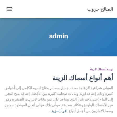
الصالح جروب
تبديل
التنقل
admin
تربية أسماك الزينة
أهم أنواع أسماك الزينة
المولى شراعية الزعنفة صنف جميل مسالم يحتاج لنموه الكامل إلى أحواض
كبيرة وذات إضاءة قوية ونباتات طحلبية كثيرة من الأفضل إضافة ملح البحر
إلى الماء (حتى2جم/لتر) الذي يساعد على نمو نباتات لابيرينت الصغيرة وهو
من الأسماك الولودة وتتكاثر بسرعة. مولي بلاك مولي أنجل الموطن: حوض
وسط الامازون من أجمل أنواع
اقرأ المزيد…