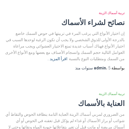
تربية أسماك الزينة
نصائح لشراء الأسماك
إن اختيار الأنواع التي يرغب المرء في تربيتها في حوض السمك خاضع
بالدرجة الأولى للذوق الشخصي ولا يجب أن تكون الرغبة لوحدها السبب في
اختيار الأنواع فهناك أسباب عديدة تمنع الاختيار العشوائي ويجب مراعاة
العوامل التالية حجم السمك وانسجام الأصناف مع بعضها ومع الأنواع الأخرى
من السمك ومتطلبات النوع بالنسبة
اقرأ المزيد…
بواسطة
5 سنوات
،
admin
منذ
تربية أسماك الزينة
العناية بالأسماك
من الضروري لمربي أسماك الزينة العناية التامة بنظافة الحوض والتقاط أي
شوائب أو براز الأسماك أو غذاء لم يؤكل قبل تعفنه في الحوض أو أي
أسماك مريضة أو ماتت قبل أن تغير بتفاعلاتها حيوية المياه ونقائها وحتى لا