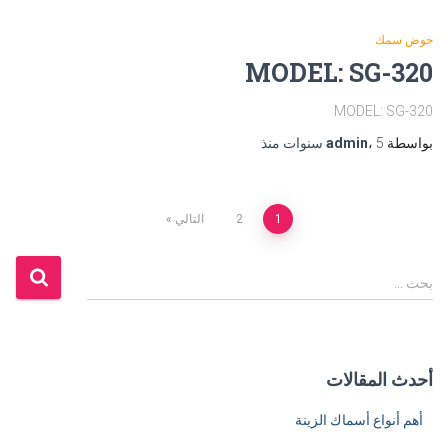
حوض سمك
MODEL: SG-320
MODEL: SG-320
بواسطة
5 سنوات
،
admin
منذ
Posts
1
2
التالي
pagination
ا
بحث …
ل
ب
ح
ث
أحدث المقالات
ع
ن
أهم أنواع أسماك الزينة
: