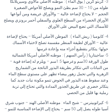
3- كربتو كرين ( يوق الماء ) : موطنه الأصلي مالاوي وسيريلانكا
طوله من 10 – 30 سم بطئ النمو ويصلح للأحواض الصغيرة
الحجم – لا يحتاج لإضاءة عالية – والأوراق عريضة ومن أنواعها
الأوراق الخضراء من السطح العلوي والسفلي أحمر برونزي ويصلح
للأسماك التي تضع البيض على الأوراق .
4- كابومبا ( ريش الماء ) : الموطن الأصلي أمريكا – يحتاج لإضاءة
عالية – الأوراق لطيفة المنظر مقسمة تصلح لاختباء الأسماك
حولها- يتكاثر بتقطيع أجزاء منه وإعادة غرسها .
5- ساجيتاريا ( رأس السهم ) : موطنه الأصلي أمريكا الشمالية
طول الورقة 30سم وعرضها 1.5سم – ويلزم له إضاءة قوية –
من النباتات التي تتكاثر بطريقة البذور الناتجة من الشماريخ
الزهرية والتي تحمل زهور بيضاء تظهر علي مستوي سطح الماء
وعند سقوط هذه البذور في الحوض تنمو مكونة نبات جديد كما
يتكاثر خضري عن طريق الجذور المدادة والتي تحتاج إلي تربة
رملية بها قليل من الحصي.
6- كيراتوبيترس – شبح الماء : موطنه الأصلى الهند – جنوب شرق
آسيا طوله يصل إلى 50 سم – يحتاج إلى الإضاءة المناسبة للنمو –