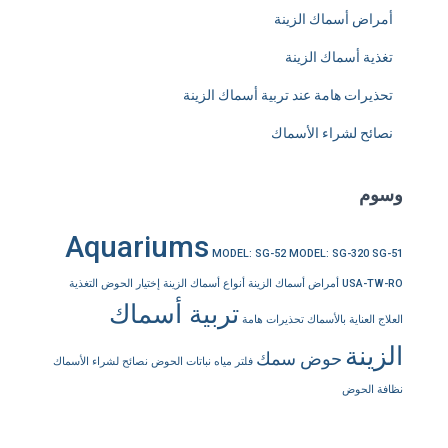
أمراض أسماك الزينة
تغذية أسماك الزينة
تحذيرات هامة عند تربية أسماك الزينة
نصائح لشراء الأسماك
وسوم
Aquariums
MODEL: SG-52
MODEL: SG-320
SG-51
USA-TW-RO
أمراض أسماك الزينة
أنواع أسماك الزينة
إختيار الحوض
التغذية
تربية أسماك
العلاج
العناية بالأسماك
تحذيرات هامة
الزينة
حوض سمك
فلتر مياه
نباتات الحوض
نصائح لشراء الأسماك
نظافة الحوض