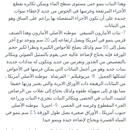
وهذا النبات ينمو حتى مستوى سطح الماء ويمكن تكاثره بقطع
الأجزاء المرتفعة وغرسها فى الحوض من جديد لإعطاء نموات
جديدة على أن تكون الأجزاء المنفصلة بها براعم على الساق وهو
من النباتات .
7- نبات الأمازون السيفي : موطنه الأصلي الأمازون وهذا الصنف
قزمي ينمو في أمريكا ويصل ارتفاعه إلى 20 سم ويوجد نوع آخر
يصل إلى 50 سم ولذلك يصلح للأحواض الكبيرة ونظرا لكبر حجم
الورقة فإنه يحتاج لإضاءة عالية حتى يقوم بالتمثيل الضوئي ويتكاثر
بالتفصيص من الجذور وتغرس من جديد ويتكون له مدادات جديدة
بنبات جديد وهو من أجمل النباتات التي يمكن غرسها في الأحواض
لشكلها الجميل . 8- مريوفيللم – الفرشاة : موطنه الأصلي أمريكا ،
من النباتات الرهيفة ذات الأوراق الابرية والتي يعتبر وزنها خفيفا
مما يؤدي إلى سهولة طفوه ولذلك يحتاج إلى نقلات من الرصاص
لتثبيت النبات في الحصى ويتكاثر النبات بتجزيء النبات وزراعة
الجزء المقطوع وغرسه في الحصى . 9- اجيريا : موطنه الأصلي
جنوب أمريكا ، الأوراق صغيرة يصل طول الورقة 2.5 سم ينمو في
المياه العسرة ويحتاج لإضاءة جيدة وينمو جيدا