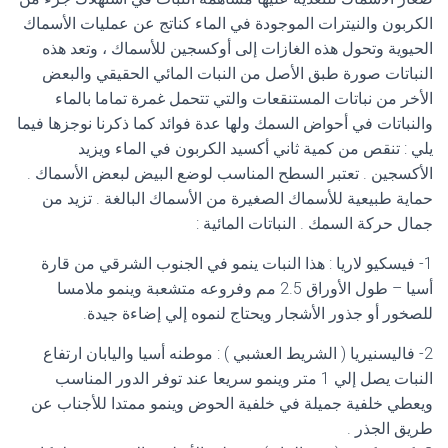
الكربون والنيترات الموجودة في الماء كناتج عن عمليات الأسماك
الحيوية وتحول هذه الغازات إلى أوكسجين للأسماك ، وتعد هذه
النباتات صورة طبق الأصل من النبات المائي الحقيقي والبعض
الأخر من نباتات المستنقعات والتي تتحمل غمرة تماما بالماء
والنباتات في أحواض السمك ولها عدة فوائد كما ذكرنا نوجزها فيما
يلي : تنقص من كمية ثاني أكسيد الكربون في الماء ويزيد
الأكسجين . تعتبر السطح المناسب لوضع البيض لبعض الأسماك .
حماية طبيعية للأسماك الصغيرة من الأسماك البالغة . تزيد من
جمال حركة السمك . النباتات المائية :
1- فيسكيو لاريا : هذا النبات ينمو في الجنوب الشرقي من قارة
أسيا – طول الأوراق 2.5 مم وفروعه متشعبة وينمو ملامسا
للصخور أو جذور الأشجار ويحتاج لنموه إلي إضاءة جيدة.
2- فاليسنيريا ( الشريط العشبي ) : موطنه أسيا واليابان ارتفاع
النبات يصل إلي 1 متر وينمو سريعا عند توفر الدور المناسب
ويعطي خلفية جميلة في خلفية الحوض وينمو ممتدا للأجناب عن
طريق الجذر .